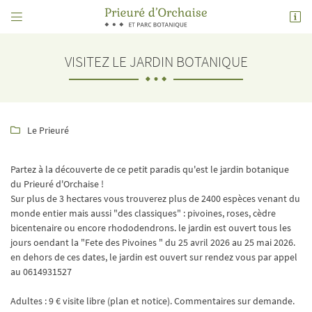


Place de l'église, 1 rue de Molineuf, Orchaise
41190 Valencisse
VISITEZ LE JARDIN BOTANIQUE
06 14 93 15 27
Le Prieuré

Partez à la découverte de ce petit paradis qu'est le jardin botanique
du Prieuré d'Orchaise !
Sur plus de 3 hectares vous trouverez plus de 2400 espèces venant du
monde entier mais aussi "des classiques" : pivoines, roses, cèdre
Adresse email de réception

bicentenaire ou encore rhododendrons. le jardin est ouvert tous les
jours oendant la "Fete des Pivoines " du 25 avril 2026 au 25 mai 2026.
Code Captcha

en dehors de ces dates, le jardin est ouvert sur rendez vous par appel
au 0614931527
Rafraîchir le captcha

Adultes : 9 € visite libre (plan et notice). Commentaires sur demande.
En cochant cette case, vous consentez à recevoir nos propositions commerciales à l'adresse