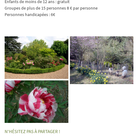
Enfants de moins de 12 ans : gratuit
email indiqué ci-dessus. Vous pouvez vous désinscrire à tout moment en utilisant
le
formulaire de désinscription
.
Groupes de plus de 15 personnes 8 € par personne
Personnes handicapées : 6€
Inscription
LANGUE
N'HÉSITEZ PAS À PARTAGER !