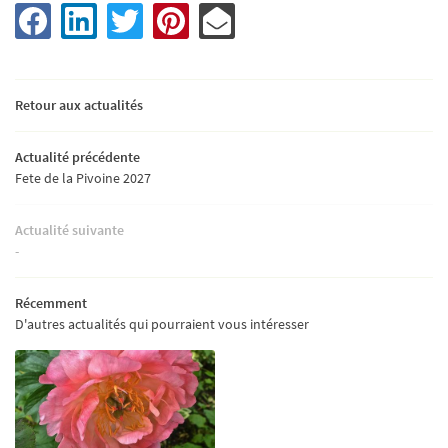
Accueil
UNE QUESTIO
ambres d'hôtes
Retour aux actualités
Visite du Parc
06 14 93 15 27
Actualité précédente
Fete de la Pivoine 2027
risme et Activités
Photos
Actualité suivante
-
Avis
Actualités
Récemment
D'autres actualités qui pourraient vous intéresser
Contact