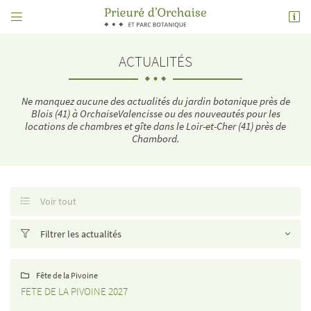


Place de l'église, 1 rue de Molineuf, Orchaise
41190 Valencisse
ACTUALITÉS
06 14 93 15 27
Ne manquez aucune des actualités du jardin botanique près de
Blois (41) à OrchaiseValencisse ou des nouveautés pour les
locations de chambres et gîte dans le Loir-et-Cher (41) près de
Chambord.
Voir tout

Adresse email de réception

Filtrer les actualités

Code Captcha

Fête de la Pivoine

Rafraîchir le captcha

FETE DE LA PIVOINE 2027
En cochant cette case, vous consentez à recevoir nos propositions commerciales à l'adresse