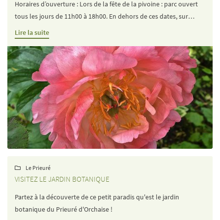
Horaires d’ouverture : Lors de la fête de la pivoine : parc ouvert
email indiqué ci-dessus. Vous pouvez vous désinscrire à tout moment en utilisant
le
formulaire de désinscription
.
tous les jours de 11h00 à 18h00. En dehors de ces dates, sur
rendez-vous : appelez le 06 14 93 15 27
Inscription
Lire la suite
LANGUE
Le Prieuré

VISITEZ LE JARDIN BOTANIQUE
Partez à la découverte de ce petit paradis qu'est le jardin
botanique du Prieuré d'Orchaise !