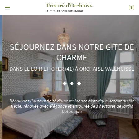


Place de l'église, 1 rue de Molineuf, Orchaise
41190 Valencisse
06 14 93 15 27
SÉJOURNEZ DANS NOTRE
GÎTE DE
CHARME
DANS LE LOIR-ET-CHER (41) À ORCHAISE-VALENCISSE
Adresse email de réception

Découvrez l'authenticité d'une résidence historique datant du XIe
siècle, rénovée avec élégance et entourée de 3 hectares de jardin
botanique
Code Captcha

Rafraîchir le captcha

En cochant cette case, vous consentez à recevoir nos propositions commerciales à l'adresse