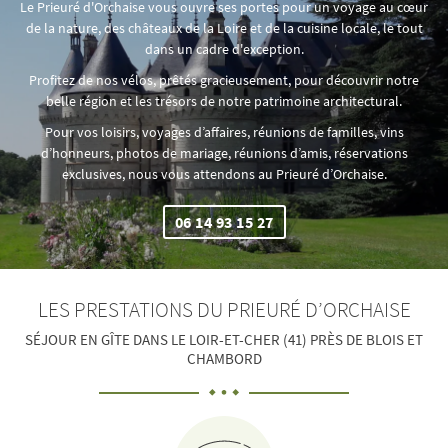
Le Prieuré d'Orchaise vous ouvre ses portes pour un voyage au cœur
de la nature, des châteaux de la Loire et de la cuisine locale, le tout
dans un cadre d'exception.
Profitez de nos vélos, prêtés gracieusement, pour découvrir notre
belle région et les trésors de notre patrimoine architectural.
Pour vos loisirs, voyages d’affaires, réunions de familles, vins
d’honneurs, photos de mariage, réunions d’amis, réservations
exclusives, nous vous attendons au Prieuré d’Orchaise.
06 14 93 15 27
LES PRESTATIONS
DU PRIEURÉ D’ORCHAISE
SÉJOUR EN GÎTE DANS LE LOIR-ET-CHER (41) PRÈS DE BLOIS ET
CHAMBORD